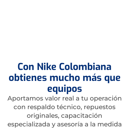
en el mercado, el
0
%
respaldo técnico y la
cercanía con nuestros
clientes nos posicionan
De las empresas lideres confían en
como una empresa
nosotros
sólida, sostenible y
comprometida con la
calidad, el ahorro y la
confianza mutua.
Con Nike Colombiana
obtienes mucho más que
equipos
Aportamos valor real a tu operación
con respaldo técnico, repuestos
originales, capacitación
especializada y asesoría a la medida