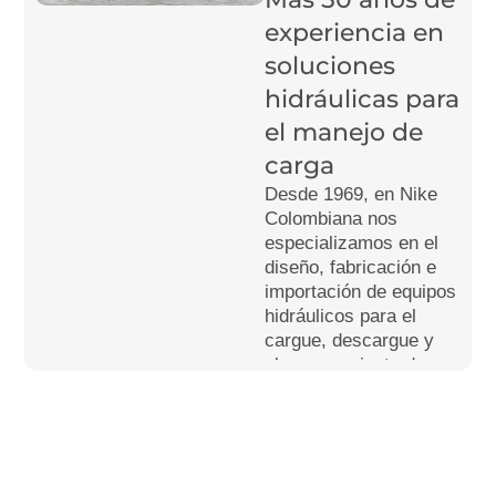
experiencia en
soluciones
hidráulicas para
el manejo de
carga
Desde 1969, en Nike
Colombiana nos
especializamos en el
diseño, fabricación e
importación de equipos
hidráulicos para el
cargue, descargue y
almacenamiento de
mercancías. Somos
pioneros en Colombia
en la fabricación de
estibadoras manuales
y plataformas